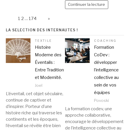
Continuer la lecture
Page:
1
2
…
174
Next
»
LA SELECTION DES INTERNAUTES !
TEXTILE
COACHING
Histoire
Formation
Moderne des
CoDev :
Éventails :
développer
Entre Tradition
l’intelligence
et Modernité.
collective au
sein de vos
Joel
équipes
L’éventail, cet objet séculaire,
continue de captiver et
Povoski
d’inspirer. Porteur d’une
La formation codev, une
histoire riche qui traverse les
approche collaborative,
continents et les époques,
encourage le développement
l’éventail se révèle être bien
de l’intelligence collective au