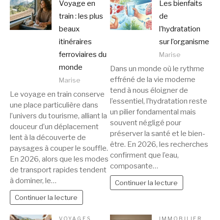
Voyage en
Les bienfaits
train : les plus
de
beaux
l’hydratation
itinéraires
sur l’organisme
ferroviaires du
Marise
monde
Dans un monde où le rythme
effréné de la vie moderne
Marise
tend à nous éloigner de
Le voyage en train conserve
l’essentiel, l’hydratation reste
une place particulière dans
un pilier fondamental mais
l’univers du tourisme, alliant la
souvent négligé pour
douceur d’un déplacement
préserver la santé et le bien-
lent à la découverte de
être. En 2026, les recherches
paysages à couper le souffle.
confirment que l’eau,
En 2026, alors que les modes
composante…
de transport rapides tendent
à dominer, le…
Continuer la lecture
Continuer la lecture
VOYAGES
IMMOBILIER