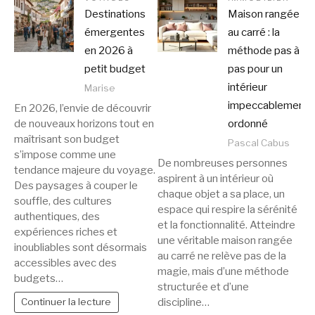
Destinations
Maison rangée
émergentes
au carré : la
en 2026 à
méthode pas à
petit budget
pas pour un
intérieur
Marise
impeccablement
En 2026, l’envie de découvrir
de nouveaux horizons tout en
ordonné
maîtrisant son budget
Pascal Cabus
s’impose comme une
De nombreuses personnes
tendance majeure du voyage.
aspirent à un intérieur où
Des paysages à couper le
chaque objet a sa place, un
souffle, des cultures
espace qui respire la sérénité
authentiques, des
et la fonctionnalité. Atteindre
expériences riches et
une véritable maison rangée
inoubliables sont désormais
au carré ne relève pas de la
accessibles avec des
magie, mais d’une méthode
budgets…
structurée et d’une
discipline…
Continuer la lecture