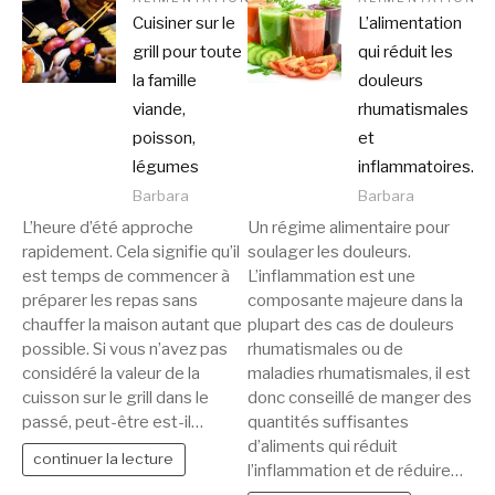
Cuisiner sur le
L’alimentation
grill pour toute
qui réduit les
la famille
douleurs
viande,
rhumatismales
poisson,
et
légumes
inflammatoires.
Barbara
Barbara
L’heure d’été approche
Un régime alimentaire pour
rapidement. Cela signifie qu’il
soulager les douleurs.
est temps de commencer à
L’inflammation est une
préparer les repas sans
composante majeure dans la
chauffer la maison autant que
plupart des cas de douleurs
possible. Si vous n’avez pas
rhumatismales ou de
considéré la valeur de la
maladies rhumatismales, il est
cuisson sur le grill dans le
donc conseillé de manger des
passé, peut-être est-il…
quantités suffisantes
d’aliments qui réduit
continuer la lecture
l’inflammation et de réduire…