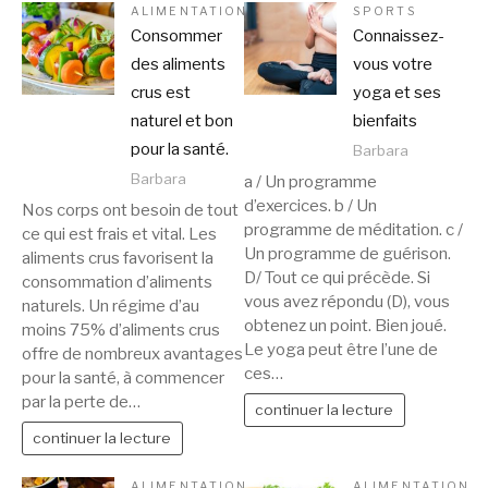
ALIMENTATION
SPORTS
Consommer
Connaissez-
des aliments
vous votre
crus est
yoga et ses
naturel et bon
bienfaits
pour la santé.
Barbara
Barbara
a / Un programme
d’exercices. b / Un
Nos corps ont besoin de tout
programme de méditation. c /
ce qui est frais et vital. Les
Un programme de guérison.
aliments crus favorisent la
D/ Tout ce qui précède. Si
consommation d’aliments
vous avez répondu (D), vous
naturels. Un régime d’au
obtenez un point. Bien joué.
moins 75% d’aliments crus
Le yoga peut être l’une de
offre de nombreux avantages
ces…
pour la santé, à commencer
par la perte de…
continuer la lecture
continuer la lecture
ALIMENTATION
ALIMENTATION