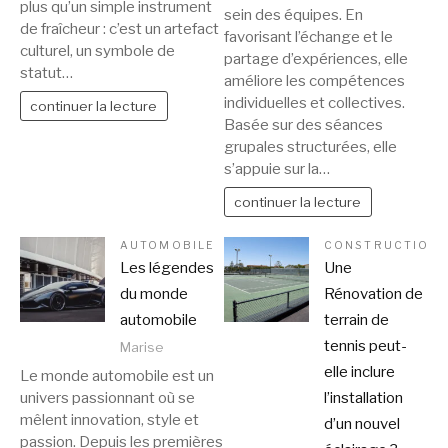
plus qu’un simple instrument
sein des équipes. En
de fraîcheur : c’est un artefact
favorisant l’échange et le
culturel, un symbole de
partage d’expériences, elle
statut…
améliore les compétences
individuelles et collectives.
continuer la lecture
Basée sur des séances
grupales structurées, elle
s’appuie sur la…
continuer la lecture
AUTOMOBILE
CONSTRUCTION
Les légendes
Une
du monde
Rénovation de
automobile
terrain de
tennis peut-
Marise
elle inclure
Le monde automobile est un
univers passionnant où se
l’installation
mêlent innovation, style et
d’un nouvel
passion. Depuis les premières