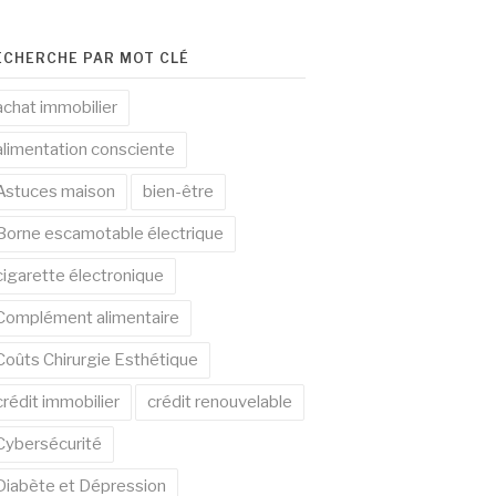
ECHERCHE PAR MOT CLÉ
achat immobilier
alimentation consciente
Astuces maison
bien-être
Borne escamotable électrique
cigarette électronique
Complément alimentaire
Coûts Chirurgie Esthétique
crédit immobilier
crédit renouvelable
Cybersécurité
Diabète et Dépression