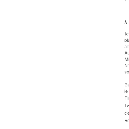
À
Je
pl
à 
Au
Mi
N’
so
Ba
je
Pi
Tw
c’
Ré