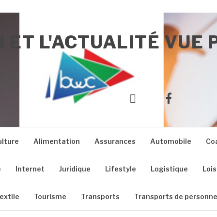
 ET L'ACTUALITÉ VUE 
Yelp
Facebook
ulture
Alimentation
Assurances
Automobile
Co
e
Internet
Juridique
Lifestyle
Logistique
Lois
extile
Tourisme
Transports
Transports de personn