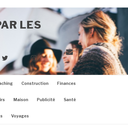
PAR LES
E-
Twitter
Instagram
mail
aching
Construction
Finances
irs
Maison
Publicité
Santé
es
Voyages