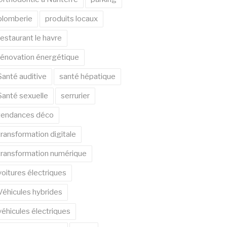
plomberie
produits locaux
restaurant le havre
rénovation énergétique
Santé auditive
santé hépatique
Santé sexuelle
serrurier
tendances déco
transformation digitale
transformation numérique
voitures électriques
Véhicules hybrides
véhicules électriques