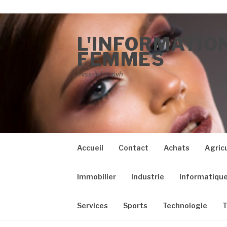
Aller au contenu
L'INFORMATION
FEMMES
miss-infos.ovh
Accueil
Contact
Achats
Agric
Immobilier
Industrie
Informatiqu
Services
Sports
Technologie
T