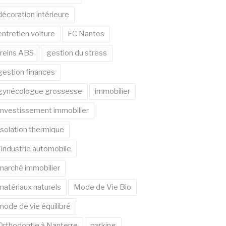
décoration intérieure
entretien voiture
FC Nantes
freins ABS
gestion du stress
gestion finances
gynécologue grossesse
immobilier
Investissement immobilier
Isolation thermique
l'industrie automobile
marché immobilier
matériaux naturels
Mode de Vie Bio
mode de vie équilibré
Orthodontie à Nanterre
parking