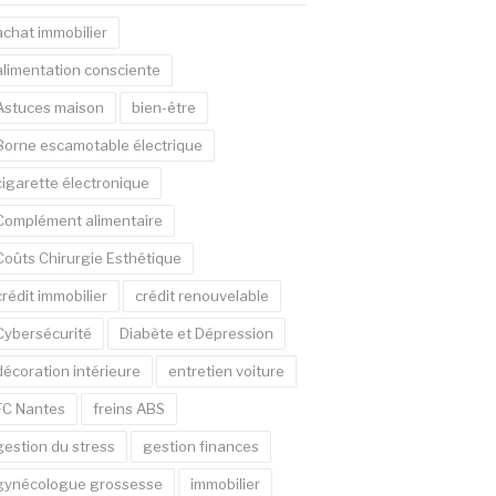
achat immobilier
alimentation consciente
Astuces maison
bien-être
Borne escamotable électrique
cigarette électronique
Complément alimentaire
Coûts Chirurgie Esthétique
crédit immobilier
crédit renouvelable
Cybersécurité
Diabète et Dépression
décoration intérieure
entretien voiture
FC Nantes
freins ABS
gestion du stress
gestion finances
gynécologue grossesse
immobilier