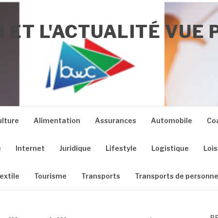
 ET L'ACTUALITÉ VUE 
ulture
Alimentation
Assurances
Automobile
Co
e
Internet
Juridique
Lifestyle
Logistique
Lois
extile
Tourisme
Transports
Transports de personn
R