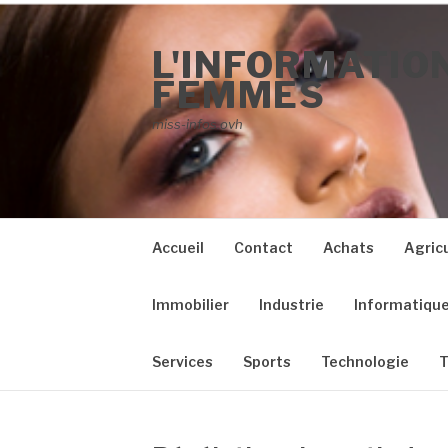
Aller
au
L'INFORMATION
contenu
FEMMES
miss-infos.ovh
Accueil
Contact
Achats
Agric
Immobilier
Industrie
Informatiqu
Services
Sports
Technologie
T