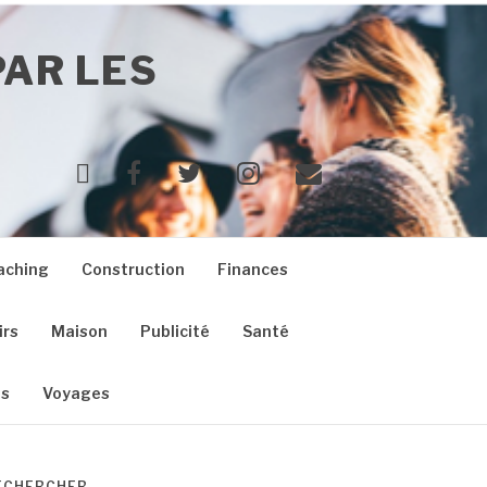
PAR LES
Yelp
Facebook
Twitter
Instagram
E-
mail
aching
Construction
Finances
irs
Maison
Publicité
Santé
es
Voyages
ECHERCHER