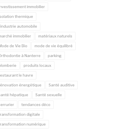
Investissement immobilier
Isolation thermique
l'industrie automobile
marché immobilier
matériaux naturels
Mode de Vie Bio
mode de vie équilibré
Orthodontie à Nanterre
parking
plomberie
produits locaux
restaurant le havre
rénovation énergétique
Santé auditive
santé hépatique
Santé sexuelle
serrurier
tendances déco
transformation digitale
transformation numérique