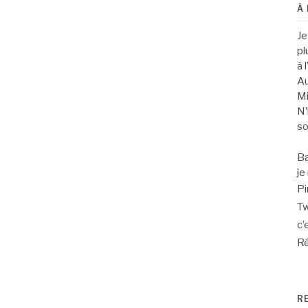
À
Je
pl
à 
Au
Mi
N’
so
Ba
je
Pi
Tw
c’
Ré
R