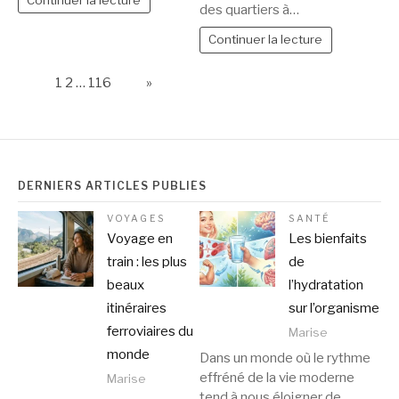
des quartiers à…
Continuer la lecture
Page:
1
2
…
116
Next
»
DERNIERS ARTICLES PUBLIÉS
VOYAGES
SANTÉ
Voyage en
Les bienfaits
train : les plus
de
beaux
l’hydratation
itinéraires
sur l’organisme
ferroviaires du
Marise
monde
Dans un monde où le rythme
effréné de la vie moderne
Marise
tend à nous éloigner de