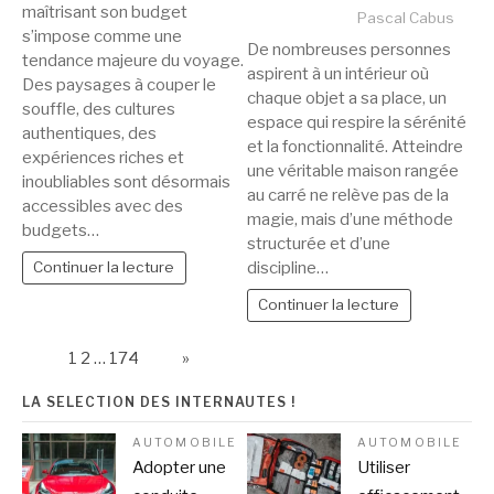
maîtrisant son budget
Pascal Cabus
s’impose comme une
De nombreuses personnes
tendance majeure du voyage.
aspirent à un intérieur où
Des paysages à couper le
chaque objet a sa place, un
souffle, des cultures
espace qui respire la sérénité
authentiques, des
et la fonctionnalité. Atteindre
expériences riches et
une véritable maison rangée
inoubliables sont désormais
au carré ne relève pas de la
accessibles avec des
magie, mais d’une méthode
budgets…
structurée et d’une
discipline…
Continuer la lecture
Continuer la lecture
Page:
1
2
…
174
Next
»
LA SELECTION DES INTERNAUTES !
AUTOMOBILE
AUTOMOBILE
Adopter une
Utiliser