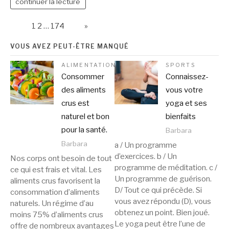
continuer la lecture
Page:
1
2
…
174
Next
»
VOUS AVEZ PEUT-ÊTRE MANQUÉ
ALIMENTATION
SPORTS
Consommer
Connaissez-
des aliments
vous votre
crus est
yoga et ses
naturel et bon
bienfaits
pour la santé.
Barbara
Barbara
a / Un programme
d’exercices. b / Un
Nos corps ont besoin de tout
programme de méditation. c /
ce qui est frais et vital. Les
Un programme de guérison.
aliments crus favorisent la
D/ Tout ce qui précède. Si
consommation d’aliments
vous avez répondu (D), vous
naturels. Un régime d’au
obtenez un point. Bien joué.
moins 75% d’aliments crus
Le yoga peut être l’une de
offre de nombreux avantages