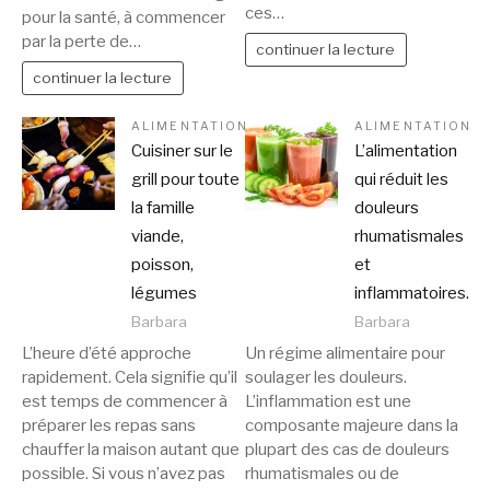
ces…
pour la santé, à commencer
par la perte de…
continuer la lecture
continuer la lecture
ALIMENTATION
ALIMENTATION
Cuisiner sur le
L’alimentation
grill pour toute
qui réduit les
la famille
douleurs
viande,
rhumatismales
poisson,
et
légumes
inflammatoires.
Barbara
Barbara
L’heure d’été approche
Un régime alimentaire pour
rapidement. Cela signifie qu’il
soulager les douleurs.
est temps de commencer à
L’inflammation est une
préparer les repas sans
composante majeure dans la
chauffer la maison autant que
plupart des cas de douleurs
possible. Si vous n’avez pas
rhumatismales ou de