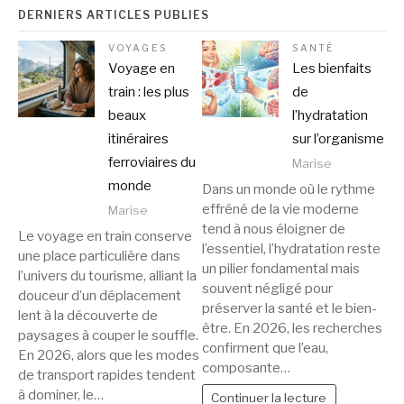
DERNIERS ARTICLES PUBLIÉS
VOYAGES
SANTÉ
Voyage en
Les bienfaits
train : les plus
de
beaux
l’hydratation
itinéraires
sur l’organisme
ferroviaires du
Marise
monde
Dans un monde où le rythme
effréné de la vie moderne
Marise
tend à nous éloigner de
Le voyage en train conserve
l’essentiel, l’hydratation reste
une place particulière dans
un pilier fondamental mais
l’univers du tourisme, alliant la
souvent négligé pour
douceur d’un déplacement
préserver la santé et le bien-
lent à la découverte de
être. En 2026, les recherches
paysages à couper le souffle.
confirment que l’eau,
En 2026, alors que les modes
composante…
de transport rapides tendent
à dominer, le…
Continuer la lecture