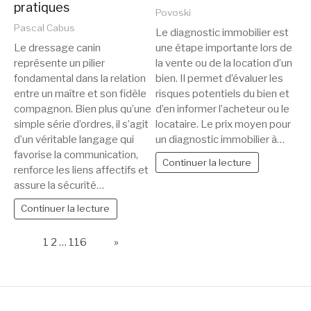
pratiques
Povoski
Pascal Cabus
Le diagnostic immobilier est
une étape importante lors de
Le dressage canin
la vente ou de la location d’un
représente un pilier
bien. Il permet d’évaluer les
fondamental dans la relation
risques potentiels du bien et
entre un maître et son fidèle
d’en informer l’acheteur ou le
compagnon. Bien plus qu’une
locataire. Le prix moyen pour
simple série d’ordres, il s’agit
un diagnostic immobilier à…
d’un véritable langage qui
favorise la communication,
Continuer la lecture
renforce les liens affectifs et
assure la sécurité…
Continuer la lecture
Page:
1
2
…
116
Next
»