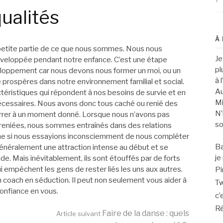
ualités
À
 petite partie de ce que nous sommes. Nous nous
Je
développée pendant notre enfance. C’est une étape
pl
loppement car nous devons nous former un moi, ou un
à 
 prospères dans notre environnement familial et social.
Au
téristiques qui répondent à nos besoins de survie et en
Mi
i nécessaires. Nous avons donc tous caché ou renié des
N’
errer à un moment donné. Lorsque nous n’avons pas
so
 reniées, nous sommes entraînés dans des relations
mme si nous essayions inconsciemment de nous compléter
Ba
 généralement une attraction intense au début et se
je
e. Mais inévitablement, ils sont étouffés par de forts
i empêchent les gens de rester liés les uns aux autres.
Pi
 un coach en séduction. Il peut non seulement vous aider à
Tw
confiance en vous.
c’
Ré
Faire de la danse : quels
Article suivant