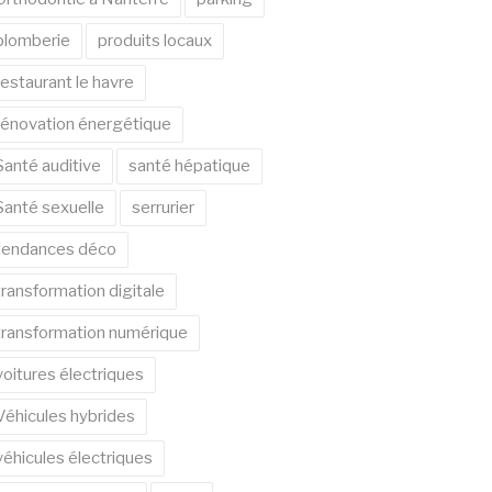
plomberie
produits locaux
restaurant le havre
rénovation énergétique
Santé auditive
santé hépatique
Santé sexuelle
serrurier
tendances déco
transformation digitale
transformation numérique
voitures électriques
Véhicules hybrides
véhicules électriques