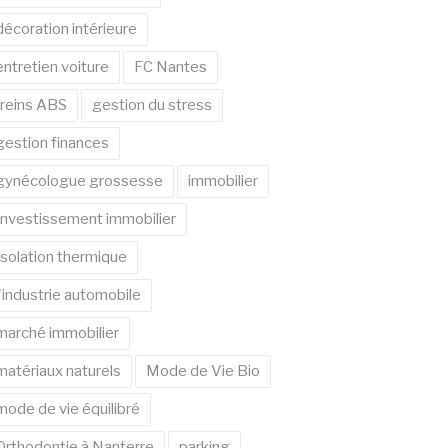
décoration intérieure
entretien voiture
FC Nantes
freins ABS
gestion du stress
gestion finances
gynécologue grossesse
immobilier
Investissement immobilier
Isolation thermique
l'industrie automobile
marché immobilier
matériaux naturels
Mode de Vie Bio
mode de vie équilibré
Orthodontie à Nanterre
parking