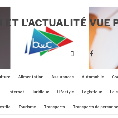
 ET L'ACTUALITÉ VUE 
Yelp
Facebook
ulture
Alimentation
Assurances
Automobile
Co
e
Internet
Juridique
Lifestyle
Logistique
Lois
extile
Tourisme
Transports
Transports de personn