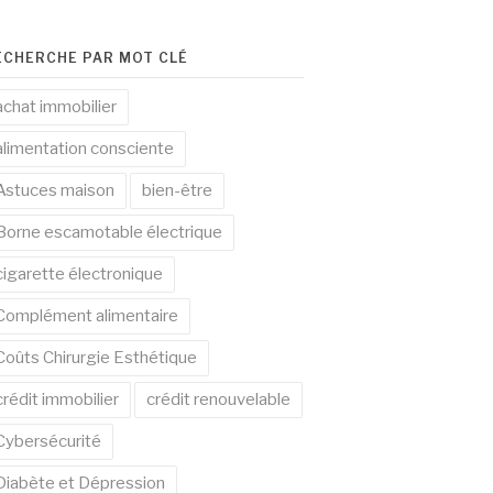
ECHERCHE PAR MOT CLÉ
achat immobilier
alimentation consciente
Astuces maison
bien-être
Borne escamotable électrique
cigarette électronique
Complément alimentaire
Coûts Chirurgie Esthétique
crédit immobilier
crédit renouvelable
Cybersécurité
Diabète et Dépression