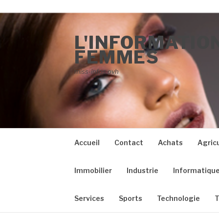
Aller au contenu
L'INFORMATION
FEMMES
miss-infos.ovh
Accueil
Contact
Achats
Agric
Immobilier
Industrie
Informatiqu
Services
Sports
Technologie
T