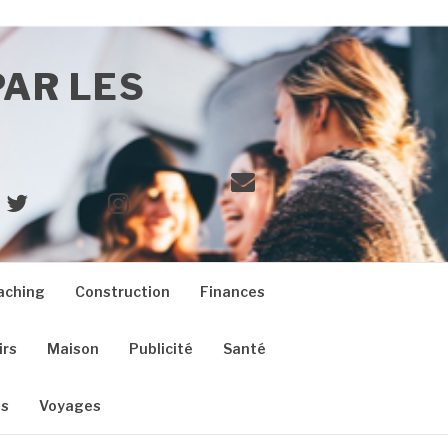
PAR LES
E-
Twitter
Instagram
mail
aching
Construction
Finances
irs
Maison
Publicité
Santé
es
Voyages