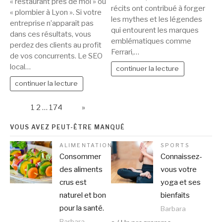
« restaurant près de moi » ou
récits ont contribué à forger
« plombier à Lyon ». Si votre
les mythes et les légendes
entreprise n’apparaît pas
qui entourent les marques
dans ces résultats, vous
emblématiques comme
perdez des clients au profit
Ferrari,…
de vos concurrents. Le SEO
local…
continuer la lecture
continuer la lecture
Page:
1
2
…
174
Next
»
VOUS AVEZ PEUT-ÊTRE MANQUÉ
ALIMENTATION
SPORTS
Consommer
Connaissez-
des aliments
vous votre
crus est
yoga et ses
naturel et bon
bienfaits
pour la santé.
Barbara
Barbara