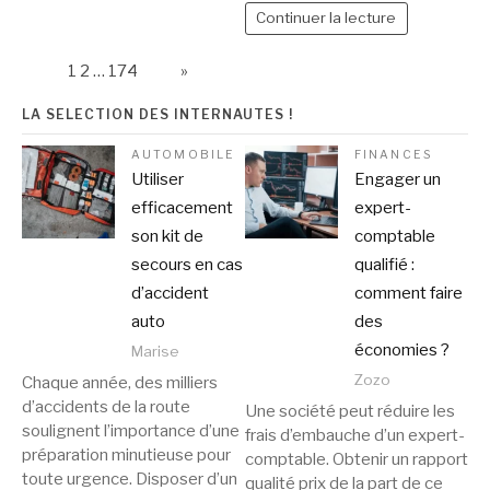
Continuer la lecture
Page:
1
2
…
174
Next
»
LA SELECTION DES INTERNAUTES !
AUTOMOBILE
FINANCES
Utiliser
Engager un
efficacement
expert-
son kit de
comptable
secours en cas
qualifié :
d’accident
comment faire
auto
des
économies ?
Marise
Zozo
Chaque année, des milliers
d’accidents de la route
Une société peut réduire les
soulignent l’importance d’une
frais d’embauche d’un expert-
préparation minutieuse pour
comptable. Obtenir un rapport
toute urgence. Disposer d’un
qualité prix de la part de ce