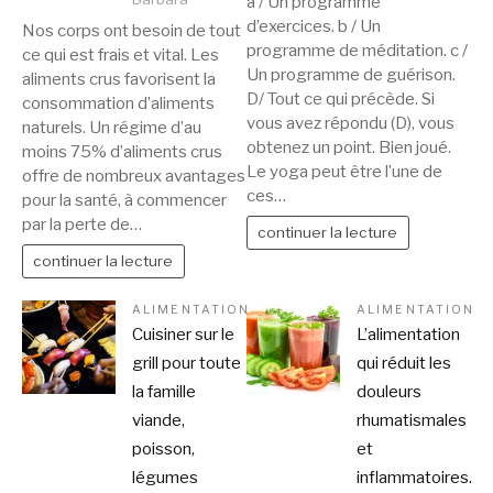
a / Un programme
d’exercices. b / Un
Nos corps ont besoin de tout
programme de méditation. c /
ce qui est frais et vital. Les
Un programme de guérison.
aliments crus favorisent la
D/ Tout ce qui précède. Si
consommation d’aliments
vous avez répondu (D), vous
naturels. Un régime d’au
obtenez un point. Bien joué.
moins 75% d’aliments crus
Le yoga peut être l’une de
offre de nombreux avantages
ces…
pour la santé, à commencer
par la perte de…
continuer la lecture
continuer la lecture
ALIMENTATION
ALIMENTATION
Cuisiner sur le
L’alimentation
grill pour toute
qui réduit les
la famille
douleurs
viande,
rhumatismales
poisson,
et
légumes
inflammatoires.