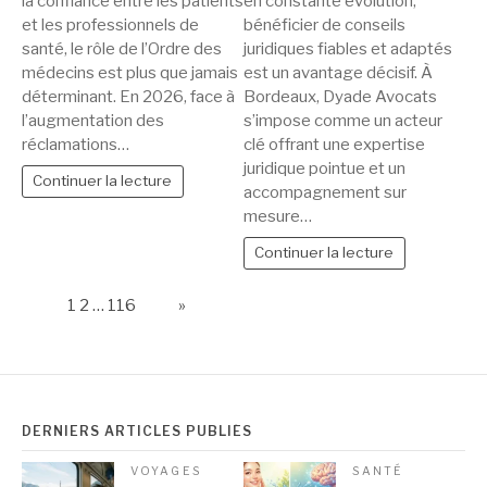
la confiance entre les patients
en constante évolution,
et les professionnels de
bénéficier de conseils
santé, le rôle de l’Ordre des
juridiques fiables et adaptés
médecins est plus que jamais
est un avantage décisif. À
déterminant. En 2026, face à
Bordeaux, Dyade Avocats
l’augmentation des
s’impose comme un acteur
réclamations…
clé offrant une expertise
juridique pointue et un
Continuer la lecture
accompagnement sur
mesure…
Continuer la lecture
Page:
1
2
…
116
Next
»
DERNIERS ARTICLES PUBLIÉS
VOYAGES
SANTÉ