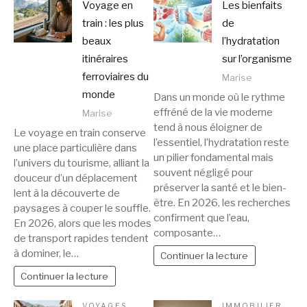
Voyage en
Les bienfaits
train : les plus
de
beaux
l’hydratation
itinéraires
sur l’organisme
ferroviaires du
Marise
monde
Dans un monde où le rythme
effréné de la vie moderne
Marise
tend à nous éloigner de
Le voyage en train conserve
l’essentiel, l’hydratation reste
une place particulière dans
un pilier fondamental mais
l’univers du tourisme, alliant la
souvent négligé pour
douceur d’un déplacement
préserver la santé et le bien-
lent à la découverte de
être. En 2026, les recherches
paysages à couper le souffle.
confirment que l’eau,
En 2026, alors que les modes
composante…
de transport rapides tendent
à dominer, le…
Continuer la lecture
Continuer la lecture
VOYAGES
IMMOBILIER