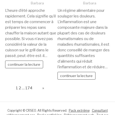
Barbara
Barbara
L’heure d’été approche
Un régime alimentaire pour
rapidement. Cela signifie qu’il
soulager les douleurs.
est temps de commencer à
L’inflammation est une
préparer les repas sans
composante majeure dans la
chauffer la maison autant que
plupart des cas de douleurs
possible. Si vous n’avez pas
rhumatismales ou de
considéré la valeur de la
maladies rhumatismales, il est
cuisson sur le grill dans le
donc conseillé de manger des
passé, peut-être est-il…
quantités suffisantes
d’aliments qui réduit
continuer la lecture
l’inflammation et de réduire…
continuer la lecture
Page:
1
2
…
174
Next
»
Copyright © CRSEO. All Rights Reserved.
Pack extrême
Consultant