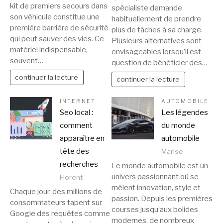
kit de premiers secours dans
spécialiste demande
son véhicule constitue une
habituellement de prendre
première barrière de sécurité
plus de tâches à sa charge.
qui peut sauver des vies. Ce
Plusieurs alternatives sont
matériel indispensable,
envisageables lorsqu’il est
souvent…
question de bénéficier des…
continuer la lecture
continuer la lecture
INTERNET
AUTOMOBILE
Seo local :
Les légendes
comment
du monde
apparaître en
automobile
tête des
Marise
recherches
Le monde automobile est un
univers passionnant où se
Florent
mêlent innovation, style et
Chaque jour, des millions de
passion. Depuis les premières
consommateurs tapent sur
courses jusqu’aux bolides
Google des requêtes comme
modernes, de nombreux