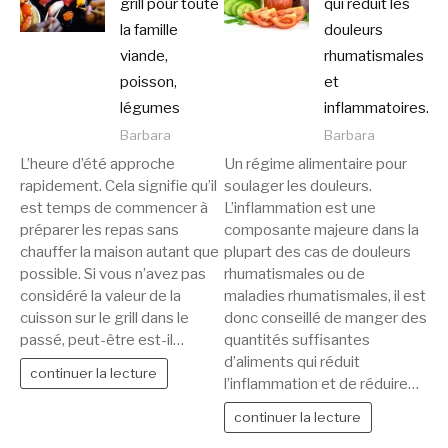
grill pour toute
qui réduit les
la famille
douleurs
viande,
rhumatismales
poisson,
et
légumes
inflammatoires.
Barbara
Barbara
L’heure d’été approche
Un régime alimentaire pour
rapidement. Cela signifie qu’il
soulager les douleurs.
est temps de commencer à
L’inflammation est une
préparer les repas sans
composante majeure dans la
chauffer la maison autant que
plupart des cas de douleurs
possible. Si vous n’avez pas
rhumatismales ou de
considéré la valeur de la
maladies rhumatismales, il est
cuisson sur le grill dans le
donc conseillé de manger des
passé, peut-être est-il…
quantités suffisantes
d’aliments qui réduit
continuer la lecture
l’inflammation et de réduire…
continuer la lecture