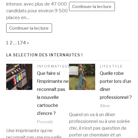
intense, avec plus de 47 000
Continuer la lecture
candidats pour environ 9 500
places en…
Continuer la lecture
Page:
Next
1
2
…
174
»
LA SELECTION DES INTERNAUTES !
INFORMATIQUE
LIFESTYLE
Que faire si
Quelle robe
l’imprimante ne
porter lors d’un
reconnaît pas
dîner
la nouvelle
professionnel ?
cartouche
Aline
d’encre ?
Quand on va à un dîner
professionnel ou à une soirée
Povoski
chic, il n’est pas question de
Une imprimante qui ne
porter un chemisier et un
reconnaît pas une nouvelle