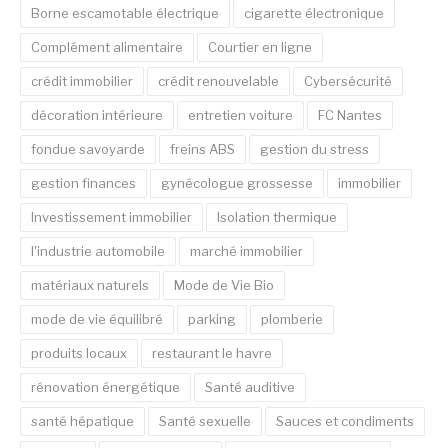
Borne escamotable électrique
cigarette électronique
Complément alimentaire
Courtier en ligne
crédit immobilier
crédit renouvelable
Cybersécurité
décoration intérieure
entretien voiture
FC Nantes
fondue savoyarde
freins ABS
gestion du stress
gestion finances
gynécologue grossesse
immobilier
Investissement immobilier
Isolation thermique
l'industrie automobile
marché immobilier
matériaux naturels
Mode de Vie Bio
mode de vie équilibré
parking
plomberie
produits locaux
restaurant le havre
rénovation énergétique
Santé auditive
santé hépatique
Santé sexuelle
Sauces et condiments