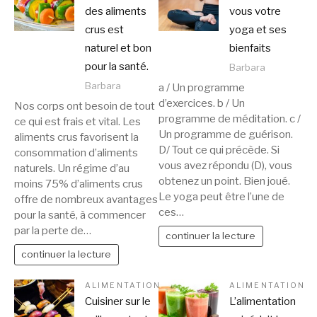
des aliments
vous votre
crus est
yoga et ses
naturel et bon
bienfaits
pour la santé.
Barbara
Barbara
a / Un programme
d’exercices. b / Un
Nos corps ont besoin de tout
programme de méditation. c /
ce qui est frais et vital. Les
Un programme de guérison.
aliments crus favorisent la
D/ Tout ce qui précède. Si
consommation d’aliments
vous avez répondu (D), vous
naturels. Un régime d’au
obtenez un point. Bien joué.
moins 75% d’aliments crus
Le yoga peut être l’une de
offre de nombreux avantages
ces…
pour la santé, à commencer
par la perte de…
continuer la lecture
continuer la lecture
ALIMENTATION
ALIMENTATION
Cuisiner sur le
L’alimentation