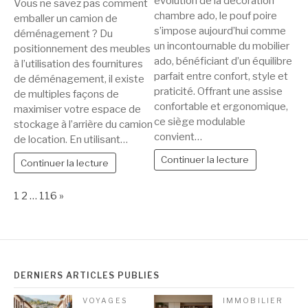
évolution de la décoration
Vous ne savez pas comment
chambre ado, le pouf poire
emballer un camion de
s’impose aujourd’hui comme
déménagement ? Du
un incontournable du mobilier
positionnement des meubles
ado, bénéficiant d’un équilibre
à l’utilisation des fournitures
parfait entre confort, style et
de déménagement, il existe
praticité. Offrant une assise
de multiples façons de
confortable et ergonomique,
maximiser votre espace de
ce siège modulable
stockage à l’arrière du camion
convient…
de location. En utilisant…
Continuer la lecture
Continuer la lecture
Page:
Next
1
2
…
116
»
DERNIERS ARTICLES PUBLIÉS
VOYAGES
IMMOBILIER