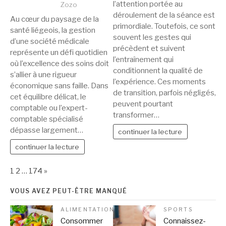
l’attention portée au
Zozo
déroulement de la séance est
Au cœur du paysage de la
primordiale. Toutefois, ce sont
santé liégeois, la gestion
souvent les gestes qui
d’une société médicale
précèdent et suivent
représente un défi quotidien
l’entraînement qui
où l’excellence des soins doit
conditionnent la qualité de
s’allier à une rigueur
l’expérience. Ces moments
économique sans faille. Dans
de transition, parfois négligés,
cet équilibre délicat, le
peuvent pourtant
comptable ou l’expert-
transformer…
comptable spécialisé
dépasse largement…
continuer la lecture
continuer la lecture
Page:
Next
1
2
…
174
»
VOUS AVEZ PEUT-ÊTRE MANQUÉ
ALIMENTATION
SPORTS
Consommer
Connaissez-