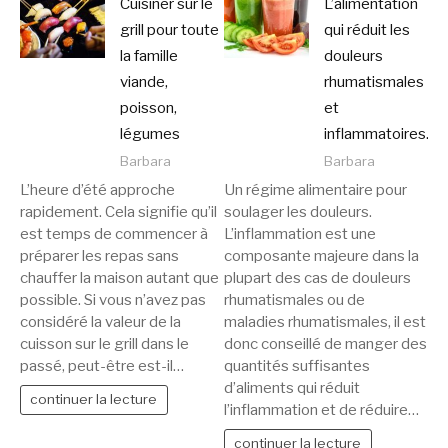
Cuisiner sur le
L’alimentation
grill pour toute
qui réduit les
la famille
douleurs
viande,
rhumatismales
poisson,
et
légumes
inflammatoires.
Barbara
Barbara
L’heure d’été approche
Un régime alimentaire pour
rapidement. Cela signifie qu’il
soulager les douleurs.
est temps de commencer à
L’inflammation est une
préparer les repas sans
composante majeure dans la
chauffer la maison autant que
plupart des cas de douleurs
possible. Si vous n’avez pas
rhumatismales ou de
considéré la valeur de la
maladies rhumatismales, il est
cuisson sur le grill dans le
donc conseillé de manger des
passé, peut-être est-il…
quantités suffisantes
d’aliments qui réduit
continuer la lecture
l’inflammation et de réduire…
continuer la lecture