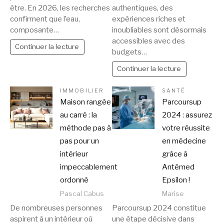
être. En 2026, les recherches
authentiques, des
confirment que l’eau,
expériences riches et
composante…
inoubliables sont désormais
accessibles avec des
Continuer la lecture
budgets…
Continuer la lecture
IMMOBILIER
SANTÉ
Maison rangée
Parcoursup
au carré : la
2024 : assurez
méthode pas à
votre réussite
pas pour un
en médecine
intérieur
grâce à
impeccablement
Antémed
ordonné
Epsilon !
Pascal Cabus
Marise
De nombreuses personnes
Parcoursup 2024 constitue
aspirent à un intérieur où
une étape décisive dans