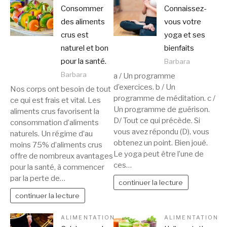
Consommer
Connaissez-
des aliments
vous votre
crus est
yoga et ses
naturel et bon
bienfaits
pour la santé.
Barbara
Barbara
a / Un programme
d’exercices. b / Un
Nos corps ont besoin de tout
programme de méditation. c /
ce qui est frais et vital. Les
Un programme de guérison.
aliments crus favorisent la
D/ Tout ce qui précède. Si
consommation d’aliments
vous avez répondu (D), vous
naturels. Un régime d’au
obtenez un point. Bien joué.
moins 75% d’aliments crus
Le yoga peut être l’une de
offre de nombreux avantages
ces…
pour la santé, à commencer
par la perte de…
continuer la lecture
continuer la lecture
ALIMENTATION
ALIMENTATION