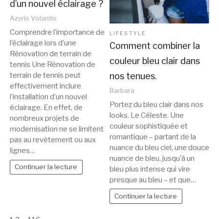
d’un nouvel éclairage ?
Azyris Volantis
Comprendre l’importance de
LIFESTYLE
l’éclairage lors d’une
Comment combiner la
Rénovation de terrain de
couleur bleu clair dans
tennis Une Rénovation de
nos tenues.
terrain de tennis peut
effectivement inclure
Barbara
l’installation d’un nouvel
Portez du bleu clair dans nos
éclairage. En effet, de
looks. Le Céleste. Une
nombreux projets de
couleur sophistiquée et
modernisation ne se limitent
romantique – partant de la
pas au revêtement ou aux
nuance du bleu ciel, une douce
lignes…
nuance de bleu, jusqu’à un
Continuer la lecture
bleu plus intense qui vire
presque au bleu – et que…
Continuer la lecture
Page: