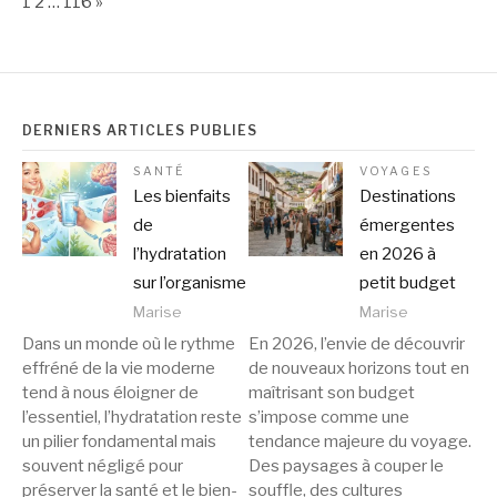
Next
1
2
…
116
»
DERNIERS ARTICLES PUBLIÉS
SANTÉ
VOYAGES
Les bienfaits
Destinations
de
émergentes
l’hydratation
en 2026 à
sur l’organisme
petit budget
Marise
Marise
Dans un monde où le rythme
En 2026, l’envie de découvrir
effréné de la vie moderne
de nouveaux horizons tout en
tend à nous éloigner de
maîtrisant son budget
l’essentiel, l’hydratation reste
s’impose comme une
un pilier fondamental mais
tendance majeure du voyage.
souvent négligé pour
Des paysages à couper le
préserver la santé et le bien-
souffle, des cultures