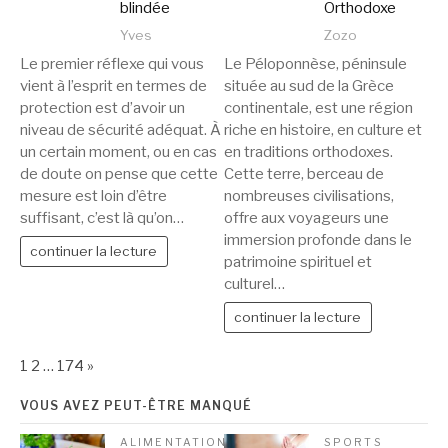
blindée
Orthodoxe
Yves
Zozo
Le premier réflexe qui vous
Le Péloponnèse, péninsule
vient à l’esprit en termes de
située au sud de la Grèce
protection est d’avoir un
continentale, est une région
niveau de sécurité adéquat. À
riche en histoire, en culture et
un certain moment, ou en cas
en traditions orthodoxes.
de doute on pense que cette
Cette terre, berceau de
mesure est loin d’être
nombreuses civilisations,
suffisant, c’est là qu’on…
offre aux voyageurs une
immersion profonde dans le
continuer la lecture
patrimoine spirituel et
culturel…
continuer la lecture
Page:
Next
1
2
…
174
»
VOUS AVEZ PEUT-ÊTRE MANQUÉ
ALIMENTATION
SPORTS