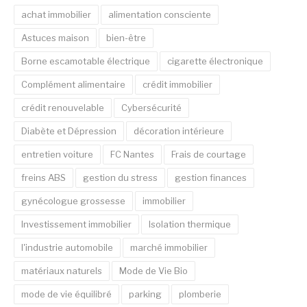
achat immobilier
alimentation consciente
Astuces maison
bien-être
Borne escamotable électrique
cigarette électronique
Complément alimentaire
crédit immobilier
crédit renouvelable
Cybersécurité
Diabète et Dépression
décoration intérieure
entretien voiture
FC Nantes
Frais de courtage
freins ABS
gestion du stress
gestion finances
gynécologue grossesse
immobilier
Investissement immobilier
Isolation thermique
l'industrie automobile
marché immobilier
matériaux naturels
Mode de Vie Bio
mode de vie équilibré
parking
plomberie