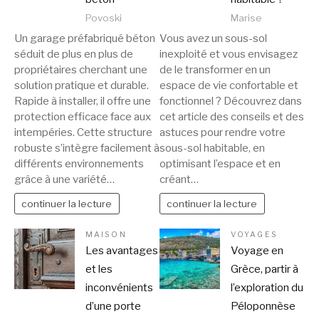
Povoski
Marise
Un garage préfabriqué béton
Vous avez un sous-sol
séduit de plus en plus de
inexploité et vous envisagez
propriétaires cherchant une
de le transformer en un
solution pratique et durable.
espace de vie confortable et
Rapide à installer, il offre une
fonctionnel ? Découvrez dans
protection efficace face aux
cet article des conseils et des
intempéries. Cette structure
astuces pour rendre votre
robuste s’intègre facilement à
sous-sol habitable, en
différents environnements
optimisant l’espace et en
grâce à une variété…
créant…
continuer la lecture
continuer la lecture
MAISON
VOYAGES
Les avantages
Voyage en
et les
Grèce, partir à
inconvénients
l’exploration du
d’une porte
Péloponnèse