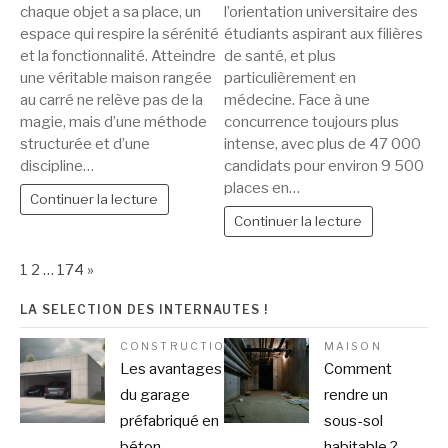
chaque objet a sa place, un
l’orientation universitaire des
espace qui respire la sérénité
étudiants aspirant aux filières
et la fonctionnalité. Atteindre
de santé, et plus
une véritable maison rangée
particulièrement en
au carré ne relève pas de la
médecine. Face à une
magie, mais d’une méthode
concurrence toujours plus
structurée et d’une
intense, avec plus de 47 000
discipline…
candidats pour environ 9 500
places en…
Continuer la lecture
Continuer la lecture
Page:
Next
1
2
…
174
»
LA SELECTION DES INTERNAUTES !
CONSTRUCTION
MAISON
Les avantages
Comment
du garage
rendre un
préfabriqué en
sous-sol
béton
habitable ?