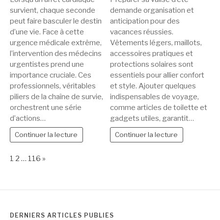
survient, chaque seconde
demande organisation et
peut faire basculer le destin
anticipation pour des
d’une vie. Face à cette
vacances réussies.
urgence médicale extrême,
Vêtements légers, maillots,
l’intervention des médecins
accessoires pratiques et
urgentistes prend une
protections solaires sont
importance cruciale. Ces
essentiels pour allier confort
professionnels, véritables
et style. Ajouter quelques
piliers de la chaîne de survie,
indispensables de voyage,
orchestrent une série
comme articles de toilette et
d’actions…
gadgets utiles, garantit…
Continuer la lecture
Continuer la lecture
Page:
Next
1
2
…
116
»
DERNIERS ARTICLES PUBLIÉS