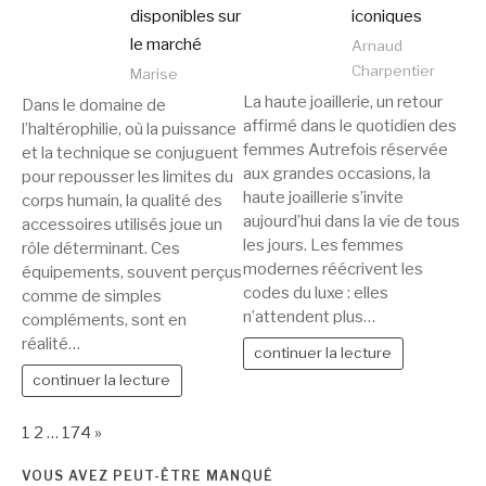
disponibles sur
iconiques
le marché
Arnaud
Charpentier
Marise
La haute joaillerie, un retour
Dans le domaine de
affirmé dans le quotidien des
l’haltérophilie, où la puissance
femmes Autrefois réservée
et la technique se conjuguent
aux grandes occasions, la
pour repousser les limites du
haute joaillerie s’invite
corps humain, la qualité des
aujourd’hui dans la vie de tous
accessoires utilisés joue un
les jours. Les femmes
rôle déterminant. Ces
modernes réécrivent les
équipements, souvent perçus
codes du luxe : elles
comme de simples
n’attendent plus…
compléments, sont en
réalité…
continuer la lecture
continuer la lecture
Page:
Next
1
2
…
174
»
VOUS AVEZ PEUT-ÊTRE MANQUÉ