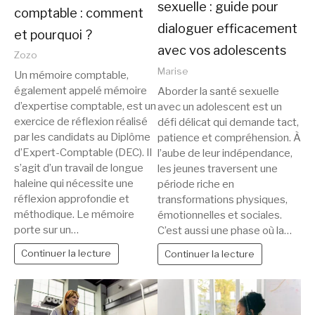
sexuelle : guide pour
comptable : comment
dialoguer efficacement
et pourquoi ?
avec vos adolescents
Zozo
Marise
Un mémoire comptable,
également appelé mémoire
Aborder la santé sexuelle
d’expertise comptable, est un
avec un adolescent est un
exercice de réflexion réalisé
défi délicat qui demande tact,
par les candidats au Diplôme
patience et compréhension. À
d’Expert-Comptable (DEC). Il
l’aube de leur indépendance,
s’agit d’un travail de longue
les jeunes traversent une
haleine qui nécessite une
période riche en
réflexion approfondie et
transformations physiques,
méthodique. Le mémoire
émotionnelles et sociales.
porte sur un…
C’est aussi une phase où la…
Continuer la lecture
Continuer la lecture