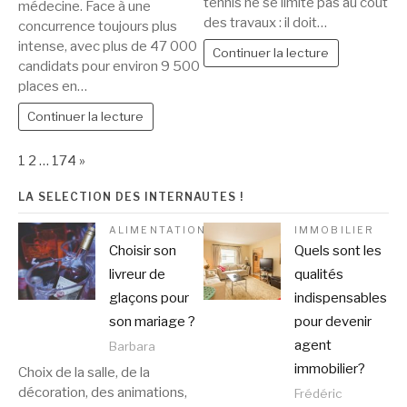
tennis ne se limite pas au coût
médecine. Face à une
des travaux : il doit…
concurrence toujours plus
intense, avec plus de 47 000
Continuer la lecture
candidats pour environ 9 500
places en…
Continuer la lecture
Page:
Next
1
2
…
174
»
LA SELECTION DES INTERNAUTES !
ALIMENTATION
IMMOBILIER
Choisir son
Quels sont les
livreur de
qualités
glaçons pour
indispensables
son mariage ?
pour devenir
agent
Barbara
immobilier?
Choix de la salle, de la
décoration, des animations,
Frédéric