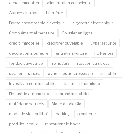
achat immobilier
alimentation consciente
Astuces maison
bien-être
Borne escamotable électrique
cigarette électronique
Complément alimentaire
Courtier en ligne
crédit immobilier
crédit renouvelable
Cybersécurité
décoration intérieure
entretien voiture
FC Nantes
fondue savoyarde
freins ABS
gestion du stress
gestion finances
gynécologue grossesse
immobilier
Investissement immobilier
Isolation thermique
l'industrie automobile
marché immobilier
matériaux naturels
Mode de Vie Bio
mode de vie équilibré
parking
plomberie
produits locaux
restaurant le havre