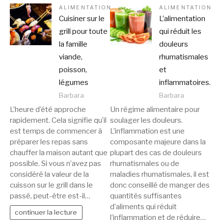
ALIMENTATION
ALIMENTATION
Cuisiner sur le
L’alimentation
grill pour toute
qui réduit les
la famille
douleurs
viande,
rhumatismales
poisson,
et
légumes
inflammatoires.
Barbara
Barbara
L’heure d’été approche
Un régime alimentaire pour
rapidement. Cela signifie qu’il
soulager les douleurs.
est temps de commencer à
L’inflammation est une
préparer les repas sans
composante majeure dans la
chauffer la maison autant que
plupart des cas de douleurs
possible. Si vous n’avez pas
rhumatismales ou de
considéré la valeur de la
maladies rhumatismales, il est
cuisson sur le grill dans le
donc conseillé de manger des
passé, peut-être est-il…
quantités suffisantes
d’aliments qui réduit
continuer la lecture
l’inflammation et de réduire…