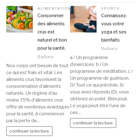
ALIMENTATION
SPORTS
Consommer
Connaissez-
des aliments
vous votre
crus est
yoga et ses
naturel et bon
bienfaits
pour la santé.
Barbara
Barbara
a / Un programme
d’exercices. b / Un
Nos corps ont besoin de tout
programme de méditation. c /
ce qui est frais et vital. Les
Un programme de guérison.
aliments crus favorisent la
D/ Tout ce qui précède. Si
consommation d’aliments
vous avez répondu (D), vous
naturels. Un régime d’au
obtenez un point. Bien joué.
moins 75% d’aliments crus
Le yoga peut être l’une de
offre de nombreux avantages
ces…
pour la santé, à commencer
par la perte de…
continuer la lecture
continuer la lecture